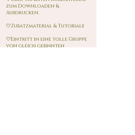
zum Downloaden &
Ausdrucken.
🤍Zusatzmaterial & Tutorials
🤍Eintritt in eine tolle Gruppe
von gleich gesinnten
Menschen, die sich gegenseitig
unterstützen und fördern.
🤍Mein Support für Deinen
Start & Weg bei Instagram & Co.
Ich stehe dir auch nach dem
Seminar zur Seite mit einem
persönlichen Zoom Meeting
für Deine Fragen &
zusätzlichen Gruppenmeetings
zum Austausch.
🤍Das Karussell dreht sich