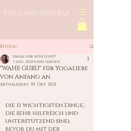
THE HAPPY SOUL BAR
Beitrag
Nadja Link with Love🤍
7. Aug. 2021
4 Min. Lesezeit
"WAHE GURU" für Yogaliebe
von Anfang an
Aktualisiert:
30. Okt. 2021
die 11 wichtigsten Dinge, 
die sehr hilfreich und 
unterstützend sind, 
bevor du mit der 