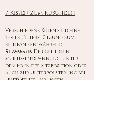
7. Kissen zum Kuscheln
Verschiedene Kissen sind eine 
tolle Unterstützung zum 
entspannen, während 
Shavasana
, Der geliebten 
Schlußentspannung, unter 
dem Po in der Sitzposition oder 
auch zur Unterpolsterung bei 
HüftÖffner - übungen.
Meine Lieblingskissen
8. Eine gemütliche Decke
Eine Decke, in die du dich 
während 
Shavasana
 so richtig 