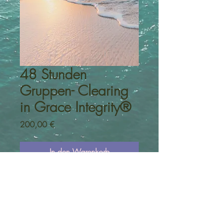
48 Stunden
Gruppen- Clearing
in Grace Integrity®
Preis
200,00 €
In den Warenkorb
Sofortkauf